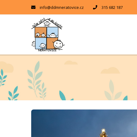
info@ddmneratovice.cz
315 682 187