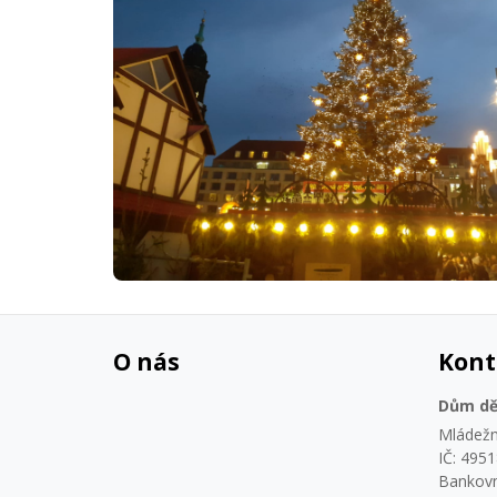
O nás
Kont
Dům dě
Mládežn
IČ: 495
Bankovn