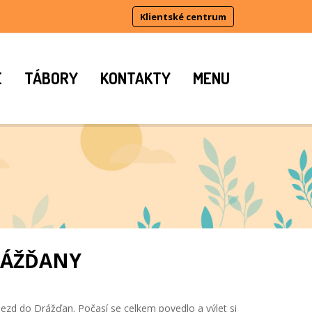
Klientské centrum
E
TÁBORY
KONTAKTY
MENU
RÁŽĎANY
ezd do Drážďan. Počasí se celkem povedlo a výlet si