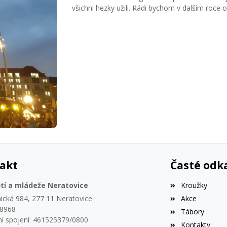
všichni hezky užili. Rádi bychom v dalším roce o
akt
Časté odk
tí a mládeže Neratovice
Kroužky
ická 984, 277 11 Neratovice
Akce
18968
Tábory
í spojení: 461525379/0800
Kontakty