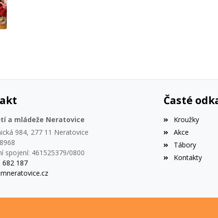
akt
Časté odk
tí a mládeže Neratovice
Kroužky
ická 984, 277 11 Neratovice
Akce
18968
Tábory
í spojení: 461525379/0800
Kontakty
5 682 187
mneratovice.cz