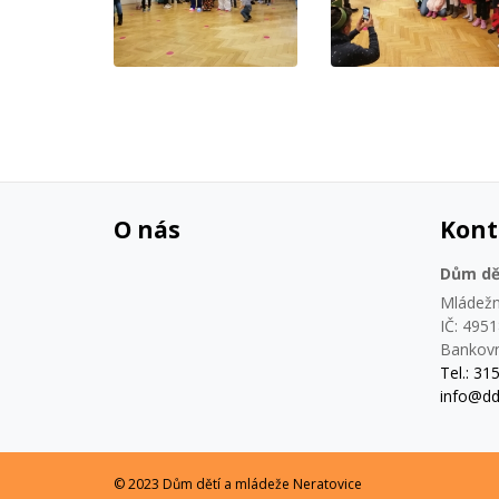
O nás
Kont
Dům dě
Mládežn
IČ: 495
Bankovn
Tel.: 31
info@dd
© 2023 Dům dětí a mládeže Neratovice